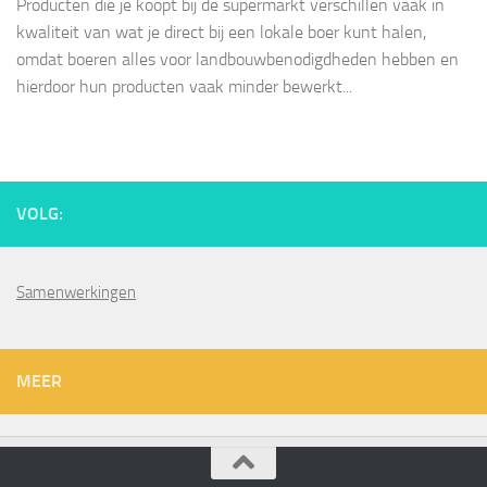
Producten die je koopt bij de supermarkt verschillen vaak in
kwaliteit van wat je direct bij een lokale boer kunt halen,
omdat boeren alles voor landbouwbenodigdheden hebben en
hierdoor hun producten vaak minder bewerkt...
VOLG:
Samenwerkingen
MEER